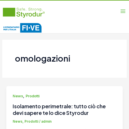
Vai
Ma
al
Me
contenuto
omologazioni
,
News
Prodotti
Isolamento perimetrale: tutto ciò che
devi sapere te lo dice Styrodur
News
,
Prodotti
/
admin