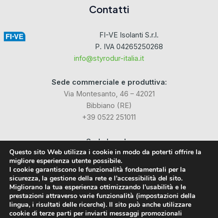
Contatti
FI-VE Isolanti S.r.l.
P. IVA 04265250268
info@styrodur-italia.it
Sede commerciale e produttiva:
Via Montesanto, 46 – 42021
Bibbiano (RE)
+39 0522 251011
Sede Legale:
Questo sito Web utilizza i cookie in modo da poterti offrire la
Via Industriale dell’Isola, 3
migliore esperienza utente possibile.
24040 Chignolo d’Isola (BG)
I cookie garantiscono le funzionalità fondamentali per la
sicurezza, la gestione della rete e l’accessibilità del sito.
Migliorano la tua esperienza ottimizzando l’usabilità e le
Social
prestazioni attraverso varie funzionalità (impostazioni della
lingua, i risultati delle ricerche). Il sito può anche utilizzare
cookie di terze parti per inviarti messaggi promozionali