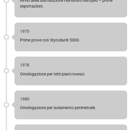
Avvio della distribuzione nell’estero europeo – prime
esportazioni.
1975
Prime prove con Styrodur® 5000.
1978
Omologazione per tetti piani rovesci.
1980
Omologazione per isolamento perimetrale.