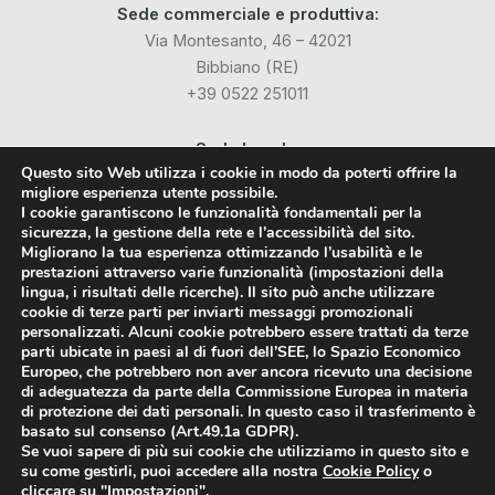
Sede commerciale e produttiva:
Via Montesanto, 46 – 42021
Bibbiano (RE)
+39 0522 251011
Sede Legale:
Questo sito Web utilizza i cookie in modo da poterti offrire la
Via Industriale dell’Isola, 3
migliore esperienza utente possibile.
24040 Chignolo d’Isola (BG)
I cookie garantiscono le funzionalità fondamentali per la
sicurezza, la gestione della rete e l’accessibilità del sito.
Migliorano la tua esperienza ottimizzando l’usabilità e le
Social
prestazioni attraverso varie funzionalità (impostazioni della
lingua, i risultati delle ricerche). Il sito può anche utilizzare
cookie di terze parti per inviarti messaggi promozionali
Facebook
personalizzati. Alcuni cookie potrebbero essere trattati da terze
parti ubicate in paesi al di fuori dell’SEE, lo Spazio Economico
LinkedIn
Europeo, che potrebbero non aver ancora ricevuto una decisione
di adeguatezza da parte della Commissione Europea in materia
di protezione dei dati personali. In questo caso il trasferimento è
basato sul consenso (Art.49.1a GDPR).
Se vuoi sapere di più sui cookie che utilizziamo in questo sito e
su come gestirli, puoi accedere alla nostra
Cookie Policy
o
Styrodur® è un marchio registrato da BASF SE
cliccare su "
Impostazioni
".