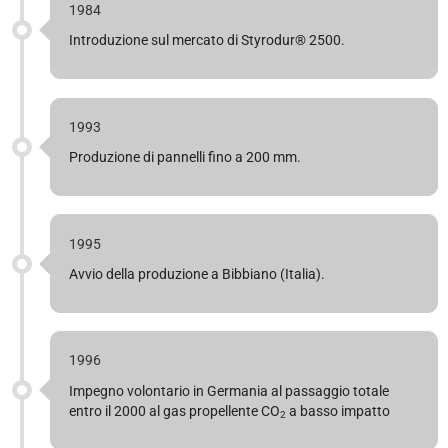
1984
Introduzione sul mercato di Styrodur® 2500.
1993
Produzione di pannelli fino a 200 mm.
1995
Avvio della produzione a Bibbiano (Italia).
1996
Impegno volontario in Germania al passaggio totale
entro il 2000 al gas propellente CO
a basso impatto
2