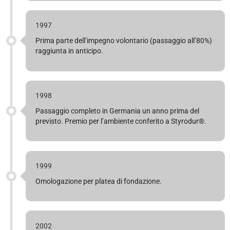
1997
Prima parte dell’impegno volontario (passaggio all’80%)
raggiunta in anticipo.
1998
Passaggio completo in Germania un anno prima del
previsto. Premio per l’ambiente conferito a Styrodur®.
1999
Omologazione per platea di fondazione.
2002