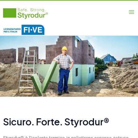
Vai
Ma
al
Me
contenuto
Sicuro. Forte. Styrodur®