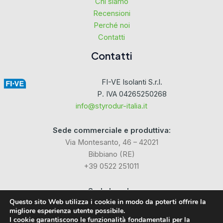
Chi siamo
Recensioni
Perché noi
Contatti
Contatti
FI-VE Isolanti S.r.l.
P. IVA 04265250268
info@styrodur-italia.it
Sede commerciale e produttiva:
Via Montesanto, 46 – 42021
Bibbiano (RE)
+39 0522 251011
Sede Legale:
Questo sito Web utilizza i cookie in modo da poterti offrire la
Via Industriale dell’Isola, 3
migliore esperienza utente possibile.
24040 Chignolo d’Isola (BG)
I cookie garantiscono le funzionalità fondamentali per la