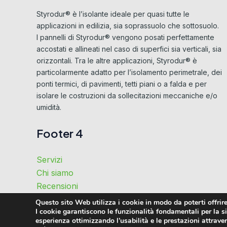
Styrodur® è l’isolante ideale per quasi tutte le
applicazioni in edilizia, sia soprassuolo che sottosuolo.
I pannelli di Styrodur® vengono posati perfettamente
accostati e allineati nel caso di superfici sia verticali, sia
orizzontali. Tra le altre applicazioni, Styrodur® è
particolarmente adatto per l’isolamento perimetrale, dei
ponti termici, di pavimenti, tetti piani o a falda e per
isolare le costruzioni da sollecitazioni meccaniche e/o
umidità.
Footer 4
Servizi
Chi siamo
Recensioni
Perché noi
Questo sito Web utilizza i cookie in modo da poterti offrire
I cookie garantiscono le funzionalità fondamentali per la sic
Contatti
esperienza ottimizzando l’usabilità e le prestazioni attraverso