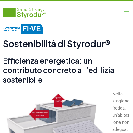
Vai
Ma
al
Me
contenuto
Sostenibilità di Styrodur®
Efficienza energetica: un
contributo concreto all’edilizia
sostenibile
Nella
stagione
fredda,
un’abitaz
ione non
adeguat