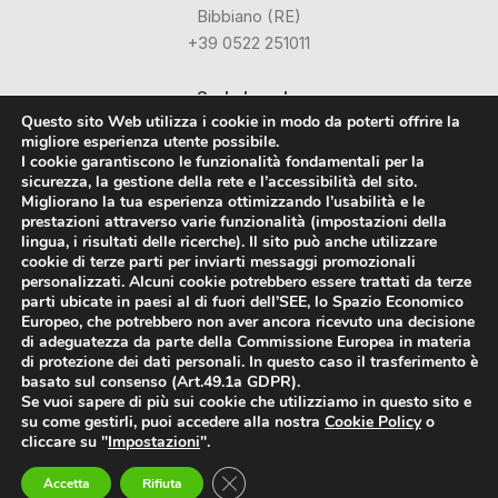
Bibbiano (RE)
+39 0522 251011
Sede Legale:
Questo sito Web utilizza i cookie in modo da poterti offrire la
Via Industriale dell’Isola, 3
migliore esperienza utente possibile.
24040 Chignolo d’Isola (BG)
I cookie garantiscono le funzionalità fondamentali per la
sicurezza, la gestione della rete e l’accessibilità del sito.
Migliorano la tua esperienza ottimizzando l’usabilità e le
Social
prestazioni attraverso varie funzionalità (impostazioni della
lingua, i risultati delle ricerche). Il sito può anche utilizzare
cookie di terze parti per inviarti messaggi promozionali
Facebook
personalizzati. Alcuni cookie potrebbero essere trattati da terze
parti ubicate in paesi al di fuori dell’SEE, lo Spazio Economico
LinkedIn
Europeo, che potrebbero non aver ancora ricevuto una decisione
di adeguatezza da parte della Commissione Europea in materia
di protezione dei dati personali. In questo caso il trasferimento è
basato sul consenso (Art.49.1a GDPR).
Se vuoi sapere di più sui cookie che utilizziamo in questo sito e
su come gestirli, puoi accedere alla nostra
Cookie Policy
o
Styrodur® è un marchio registrato da BASF SE
cliccare su "
Impostazioni
".
© 2018-2026 FI-VE Isolanti srl -
Privacy Policy
-
Cookie Policy
P.IVA:
04265250268
Close GDPR Cookie Banner
Accetta
Rifiuta