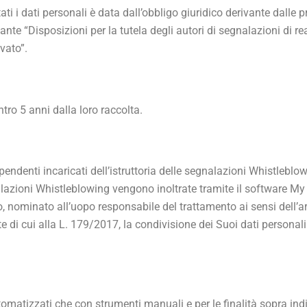
i i dati personali è data dall’obbligo giuridico derivante dalle pre
te “Disposizioni per la tutela degli autori di segnalazioni di rea
vato”.
ntro 5 anni dalla loro raccolta.
endenti incaricati dell’istruttoria delle segnalazioni Whistlebl
alazioni Whistleblowing vengono inoltrate tramite il software My
o, nominato all’uopo responsabile del trattamento ai sensi dell’ar
e di cui alla L. 179/2017, la condivisione dei Suoi dati personali 
utomatizzati che con strumenti manuali e per le finalità sopra in