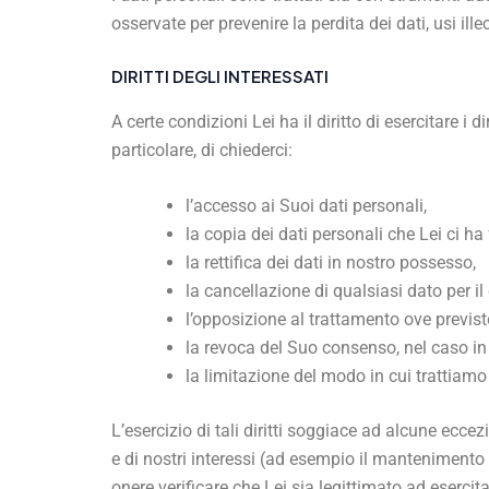
osservate per prevenire la perdita dei dati, usi ille
DIRITTI DEGLI INTERESSATI
A certe condizioni Lei ha il diritto di esercitare i di
particolare, di chiederci:
l’accesso ai Suoi dati personali,
la copia dei dati personali che Lei ci ha f
la rettifica dei dati in nostro possesso,
la cancellazione di qualsiasi dato per i
l’opposizione al trattamento ove previs
la revoca del Suo consenso, nel caso in
la limitazione del modo in cui trattiamo i
L’esercizio di tali diritti soggiace ad alcune ecce
e di nostri interessi (ad esempio il mantenimento 
onere verificare che Lei sia legittimato ad esercit