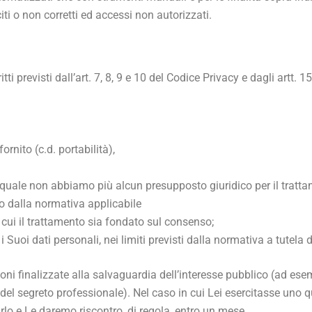
citi o non corretti ed accessi non autorizzati.
ritti previsti dall’art. 7, 8, 9 e 10 del Codice Privacy e dagli artt. 
ornito (c.d. portabilità),
l quale non abbiamo più alcun presupposto giuridico per il tratt
to dalla normativa applicabile
 cui il trattamento sia fondato sul consenso;
 Suoi dati personali, nei limiti previsti dalla normativa a tutela d
zioni finalizzate alla salvaguardia dell’interesse pubblico (ad ese
del segreto professionale). Nel caso in cui Lei esercitasse uno q
arlo e Le daremo riscontro, di regola, entro un mese.