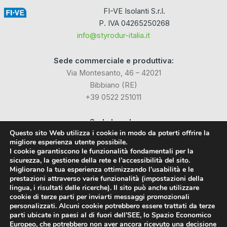
FI-VE Isolanti S.r.l.
P. IVA 04265250268
info@styrodur-italia.it
Sede commerciale e produttiva:
Via Montesanto, 46 – 42021
Bibbiano (RE)
+39 0522 251011
Sede Legale:
Questo sito Web utilizza i cookie in modo da poterti offrire la
Via Industriale dell’Isola, 3
migliore esperienza utente possibile.
24040 Chignolo d’Isola (BG)
I cookie garantiscono le funzionalità fondamentali per la
sicurezza, la gestione della rete e l’accessibilità del sito.
Migliorano la tua esperienza ottimizzando l’usabilità e le
Social
prestazioni attraverso varie funzionalità (impostazioni della
lingua, i risultati delle ricerche). Il sito può anche utilizzare
cookie di terze parti per inviarti messaggi promozionali
Facebook
personalizzati. Alcuni cookie potrebbero essere trattati da terze
parti ubicate in paesi al di fuori dell’SEE, lo Spazio Economico
LinkedIn
Europeo, che potrebbero non aver ancora ricevuto una decisione