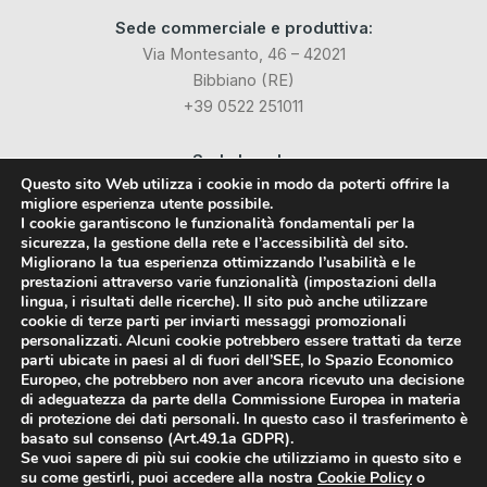
Sede commerciale e produttiva:
Via Montesanto, 46 – 42021
Bibbiano (RE)
+39 0522 251011
Sede Legale:
Questo sito Web utilizza i cookie in modo da poterti offrire la
Via Industriale dell’Isola, 3
migliore esperienza utente possibile.
24040 Chignolo d’Isola (BG)
I cookie garantiscono le funzionalità fondamentali per la
sicurezza, la gestione della rete e l’accessibilità del sito.
Migliorano la tua esperienza ottimizzando l’usabilità e le
Social
prestazioni attraverso varie funzionalità (impostazioni della
lingua, i risultati delle ricerche). Il sito può anche utilizzare
cookie di terze parti per inviarti messaggi promozionali
Facebook
personalizzati. Alcuni cookie potrebbero essere trattati da terze
parti ubicate in paesi al di fuori dell’SEE, lo Spazio Economico
LinkedIn
Europeo, che potrebbero non aver ancora ricevuto una decisione
di adeguatezza da parte della Commissione Europea in materia
di protezione dei dati personali. In questo caso il trasferimento è
basato sul consenso (Art.49.1a GDPR).
Se vuoi sapere di più sui cookie che utilizziamo in questo sito e
su come gestirli, puoi accedere alla nostra
Cookie Policy
o
Styrodur® è un marchio registrato da BASF SE