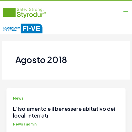
Vai
Ma
al
Me
contenuto
Agosto 2018
News
L’Isolamento e il benessere abitativo dei
locali interrati
News
/
admin