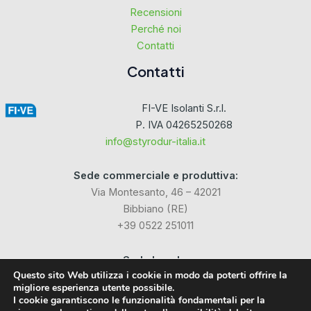
Recensioni
Perché noi
Contatti
Contatti
FI-VE Isolanti S.r.l.
P. IVA 04265250268
info@styrodur-italia.it
Sede commerciale e produttiva:
Via Montesanto, 46 – 42021
Bibbiano (RE)
+39 0522 251011
Sede Legale:
Questo sito Web utilizza i cookie in modo da poterti offrire la
Via Industriale dell’Isola, 3
migliore esperienza utente possibile.
24040 Chignolo d’Isola (BG)
I cookie garantiscono le funzionalità fondamentali per la