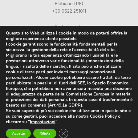
Bibbiano (RE)
+39 0522 251011
Sede Legale:
Questo sito Web utilizza i cookie in modo da poterti offrire la
Via Industriale dell’Isola, 3
migliore esperienza utente possibile.
24040 Chignolo d’Isola (BG)
I cookie garantiscono le funzionalità fondamentali per la
sicurezza, la gestione della rete e l’accessibilità del sito.
Migliorano la tua esperienza ottimizzando l’usabilità e le
Social
prestazioni attraverso varie funzionalità (impostazioni della
lingua, i risultati delle ricerche). Il sito può anche utilizzare
cookie di terze parti per inviarti messaggi promozionali
Facebook
personalizzati. Alcuni cookie potrebbero essere trattati da terze
parti ubicate in paesi al di fuori dell’SEE, lo Spazio Economico
LinkedIn
Europeo, che potrebbero non aver ancora ricevuto una decisione
di adeguatezza da parte della Commissione Europea in materia
di protezione dei dati personali. In questo caso il trasferimento è
basato sul consenso (Art.49.1a GDPR).
Se vuoi sapere di più sui cookie che utilizziamo in questo sito e
su come gestirli, puoi accedere alla nostra
Cookie Policy
o
Styrodur® è un marchio registrato da BASF SE
cliccare su "
Impostazioni
".
© 2018-2026 FI-VE Isolanti srl -
Privacy Policy
-
Cookie Policy
P.IVA:
04265250268
Close GDPR Cookie Banner
Accetta
Rifiuta