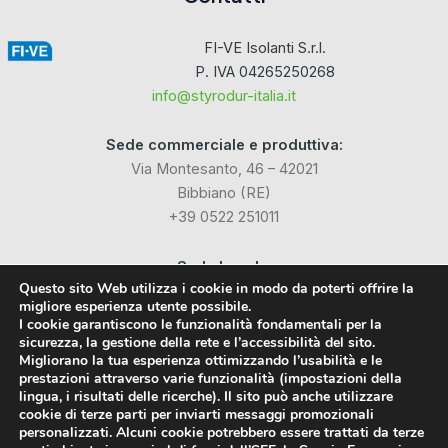
FI-VE Isolanti S.r.l.
P. IVA 04265250268
info@styrodur-italia.it
Sede commerciale e produttiva:
Via Montesanto, 46 – 42021
Bibbiano (RE)
+39 0522 251011
Sede Legale:
Questo sito Web utilizza i cookie in modo da poterti offrire la
Via Industriale dell’Isola, 3
migliore esperienza utente possibile.
24040 Chignolo d’Isola (BG)
I cookie garantiscono le funzionalità fondamentali per la
sicurezza, la gestione della rete e l’accessibilità del sito.
Migliorano la tua esperienza ottimizzando l’usabilità e le
Social
prestazioni attraverso varie funzionalità (impostazioni della
lingua, i risultati delle ricerche). Il sito può anche utilizzare
cookie di terze parti per inviarti messaggi promozionali
Facebook
personalizzati. Alcuni cookie potrebbero essere trattati da terze