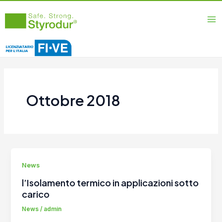
Vai
Ma
al
Me
contenuto
Ottobre 2018
News
l’Isolamento termico in applicazioni sotto
carico
News
/
admin