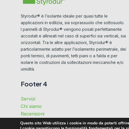
Styrodur® è l’isolante ideale per quasi tutte le
applicazioni in edilizia, sia soprassuolo che sottosuolo.
I pannelli di Styrodur® vengono posati perfettamente
accostati e allineati nel caso di superfici sia verticali, sia
orizzontali. Tra le altre applicazioni, Styrodur® è
particolarmente adatto per l’isolamento perimetrale, dei
ponti termici, di pavimenti, tetti piani o a falda e per
isolare le costruzioni da sollecitazioni meccaniche e/o
umidità.
Footer 4
Servizi
Chi siamo
Recensioni
Perché noi
Questo sito Web utilizza i cookie in modo da poterti offrire
I cookie garantiscono le funzionalità fondamentali per la sic
Contatti