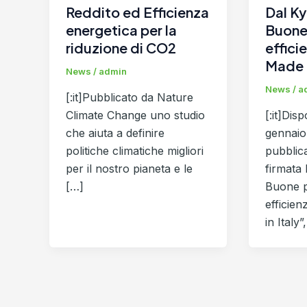
Reddito ed Efficienza
Dal Ky
energetica per la
Buone 
riduzione di CO2
effici
Made i
News
/
admin
News
/
a
[:it]Pubblicato da Nature
Climate Change uno studio
[:it]Disp
che aiuta a definire
gennaio
politiche climatiche migliori
pubblic
per il nostro pianeta e le
firmata 
[…]
Buone p
efficie
in Italy”