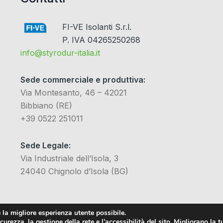
FI-VE Isolanti S.r.l.
P. IVA 04265250268
info@styrodur-italia.it
Sede commerciale e produttiva:
Via Montesanto, 46 – 42021
Bibbiano (RE)
+39 0522 251011
Sede Legale:
Via Industriale dell’Isola, 3
24040 Chignolo d’Isola (BG)
 la migliore esperienza utente possibile.
urezza, la gestione della rete e l’accessibilità del sito. Migliorano la t