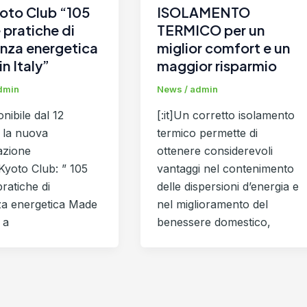
oto Club “105
ISOLAMENTO
pratiche di
TERMICO per un
enza energetica
miglior comfort e un
n Italy”
maggior risparmio
dmin
News
/
admin
onibile dal 12
[:it]Un corretto isolamento
 la nuova
termico permette di
azione
ottenere considerevoli
Kyoto Club: ” 105
vantaggi nel contenimento
ratiche di
delle dispersioni d’energia e
nza energetica Made
nel miglioramento del
, a
benessere domestico,