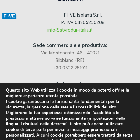
FI-VE Isolanti S.r.l.
P. IVA 04265250268
info@styrodur-italia.it
Sede commerciale e produttiva:
Via Montesanto, 46 – 42021
Bibbiano (RE)
+39 0522 251011
Sede Legale:
Questo sito Web utilizza i cookie in modo da poterti offrire la
Via Industriale dell’Isola, 3
migliore esperienza utente possibile.
24040 Chignolo d’Isola (BG)
I cookie garantiscono le funzionalità fondamentali per la
sicurezza, la gestione della rete e l’accessibilità del sito.
Migliorano la tua esperienza ottimizzando l’usabilità e le
Social
prestazioni attraverso varie funzionalità (impostazioni della
lingua, i risultati delle ricerche). Il sito può anche utilizzare
cookie di terze parti per inviarti messaggi promozionali
Facebook
personalizzati. Alcuni cookie potrebbero essere trattati da terze