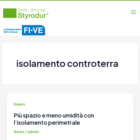
Vai
Ma
al
Me
contenuto
isolamento controterra
News
Più spazio e meno umidità con
l’isolamento perimetrale
News
/
admin