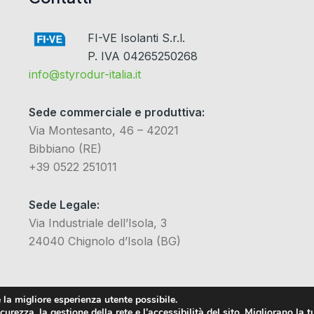
FI-VE Isolanti S.r.l.
P. IVA 04265250268
info@styrodur-italia.it
Sede commerciale e produttiva:
Via Montesanto, 46 – 42021
Bibbiano (RE)
+39 0522 251011
Sede Legale:
Via Industriale dell’Isola, 3
24040 Chignolo d’Isola (BG)
 la migliore esperienza utente possibile.
urezza, la gestione della rete e l’accessibilità del sito. Migliorano la t