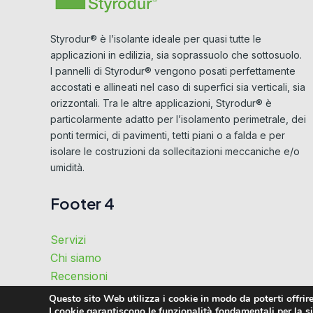
Styrodur® è l’isolante ideale per quasi tutte le
applicazioni in edilizia, sia soprassuolo che sottosuolo.
I pannelli di Styrodur® vengono posati perfettamente
accostati e allineati nel caso di superfici sia verticali, sia
orizzontali. Tra le altre applicazioni, Styrodur® è
particolarmente adatto per l’isolamento perimetrale, dei
ponti termici, di pavimenti, tetti piani o a falda e per
isolare le costruzioni da sollecitazioni meccaniche e/o
umidità.
Footer 4
Servizi
Chi siamo
Recensioni
Perché noi
Questo sito Web utilizza i cookie in modo da poterti offrire
I cookie garantiscono le funzionalità fondamentali per la sic
Contatti