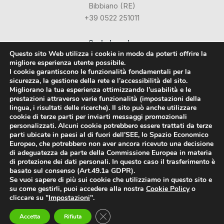
Bibbiano (RE)
+39 0522 251011
Sede Legale:
Questo sito Web utilizza i cookie in modo da poterti offrire la
Via Industriale dell’Isola, 3
migliore esperienza utente possibile.
24040 Chignolo d’Isola (BG)
I cookie garantiscono le funzionalità fondamentali per la
sicurezza, la gestione della rete e l’accessibilità del sito.
Migliorano la tua esperienza ottimizzando l’usabilità e le
Social
prestazioni attraverso varie funzionalità (impostazioni della
lingua, i risultati delle ricerche). Il sito può anche utilizzare
cookie di terze parti per inviarti messaggi promozionali
Facebook
personalizzati. Alcuni cookie potrebbero essere trattati da terze
parti ubicate in paesi al di fuori dell’SEE, lo Spazio Economico
LinkedIn
Europeo, che potrebbero non aver ancora ricevuto una decisione
di adeguatezza da parte della Commissione Europea in materia
di protezione dei dati personali. In questo caso il trasferimento è
basato sul consenso (Art.49.1a GDPR).
Se vuoi sapere di più sui cookie che utilizziamo in questo sito e
su come gestirli, puoi accedere alla nostra
Cookie Policy
o
Styrodur® è un marchio registrato da BASF SE
cliccare su "
Impostazioni
".
© 2018-2026 FI-VE Isolanti srl -
Privacy Policy
-
Cookie Policy
P.IVA:
04265250268
Close GDPR Cookie Banner
Accetta
Rifiuta