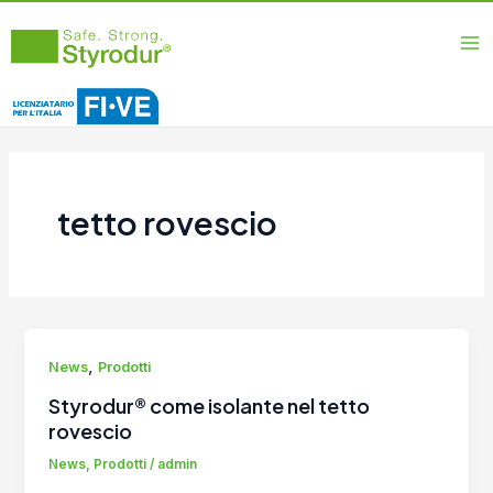
Vai
Ma
al
Me
contenuto
tetto rovescio
,
News
Prodotti
Styrodur® come isolante nel tetto
rovescio
News
,
Prodotti
/
admin