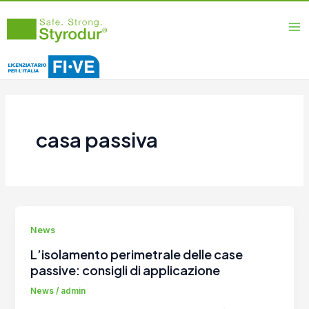
Vai
Ma
al
Me
contenuto
casa passiva
News
L’isolamento perimetrale delle case
passive: consigli di applicazione
News
/
admin