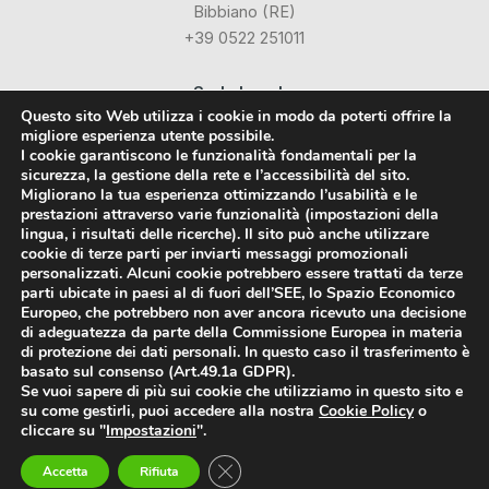
Bibbiano (RE)
+39 0522 251011
Sede Legale:
Questo sito Web utilizza i cookie in modo da poterti offrire la
Via Industriale dell’Isola, 3
migliore esperienza utente possibile.
24040 Chignolo d’Isola (BG)
I cookie garantiscono le funzionalità fondamentali per la
sicurezza, la gestione della rete e l’accessibilità del sito.
Migliorano la tua esperienza ottimizzando l’usabilità e le
Social
prestazioni attraverso varie funzionalità (impostazioni della
lingua, i risultati delle ricerche). Il sito può anche utilizzare
cookie di terze parti per inviarti messaggi promozionali
Facebook
personalizzati. Alcuni cookie potrebbero essere trattati da terze
parti ubicate in paesi al di fuori dell’SEE, lo Spazio Economico
LinkedIn
Europeo, che potrebbero non aver ancora ricevuto una decisione
di adeguatezza da parte della Commissione Europea in materia
di protezione dei dati personali. In questo caso il trasferimento è
basato sul consenso (Art.49.1a GDPR).
Se vuoi sapere di più sui cookie che utilizziamo in questo sito e
su come gestirli, puoi accedere alla nostra
Cookie Policy
o
Styrodur® è un marchio registrato da BASF SE
cliccare su "
Impostazioni
".
© 2018-2026 FI-VE Isolanti srl -
Privacy Policy
-
Cookie Policy
P.IVA:
04265250268
Close GDPR Cookie Banner
Accetta
Rifiuta