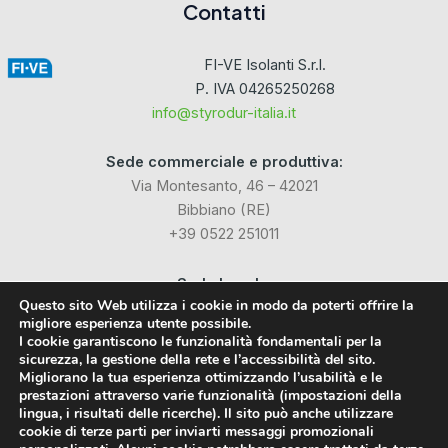
Contatti
FI-VE Isolanti S.r.l.
P. IVA 04265250268
info@styrodur-italia.it
Sede commerciale e produttiva:
Via Montesanto, 46 – 42021
Bibbiano (RE)
+39 0522 251011
Sede Legale:
Questo sito Web utilizza i cookie in modo da poterti offrire la
Via Industriale dell’Isola, 3
migliore esperienza utente possibile.
24040 Chignolo d’Isola (BG)
I cookie garantiscono le funzionalità fondamentali per la
sicurezza, la gestione della rete e l’accessibilità del sito.
Migliorano la tua esperienza ottimizzando l’usabilità e le
Social
prestazioni attraverso varie funzionalità (impostazioni della
lingua, i risultati delle ricerche). Il sito può anche utilizzare
cookie di terze parti per inviarti messaggi promozionali
Facebook