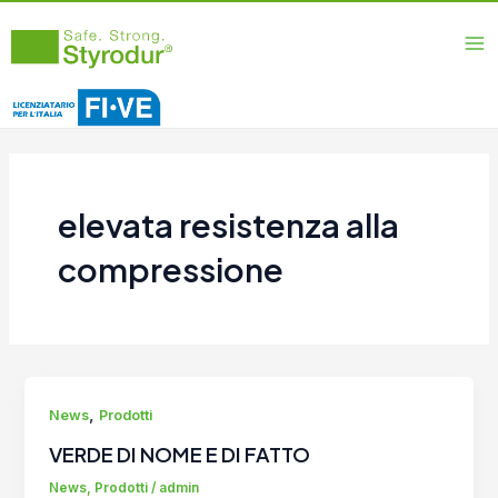
Vai
Ma
al
Me
contenuto
elevata resistenza alla
compressione
,
News
Prodotti
VERDE DI NOME E DI FATTO
News
,
Prodotti
/
admin