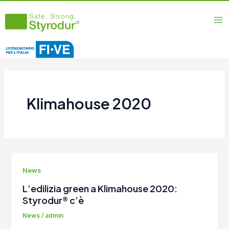
Vai
Ma
al
Me
contenuto
Klimahouse 2020
News
L’edilizia green a Klimahouse 2020:
Styrodur® c’è
News
/
admin