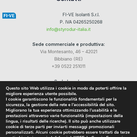
FI-VE Isolanti S.r.l.
P. IVA 04265250268
info@styrodur-italia.it
Sede commerciale e produttiva:
Via Montesanto, 46 – 42021
Bibbiano (RE)
+39 0522 251011
Sede Legale:
Questo sito Web utilizza i cookie in modo da poterti offrire la
Via Industriale dell’Isola, 3
migliore esperienza utente possibile.
24040 Chignolo d’Isola (BG)
I cookie garantiscono le funzionalità fondamentali per la
sicurezza, la gestione della rete e l’accessibilità del sito.
Migliorano la tua esperienza ottimizzando l’usabilità e le
Social
prestazioni attraverso varie funzionalità (impostazioni della
lingua, i risultati delle ricerche). Il sito può anche utilizzare
cookie di terze parti per inviarti messaggi promozionali
Facebook
personalizzati. Alcuni cookie potrebbero essere trattati da terze