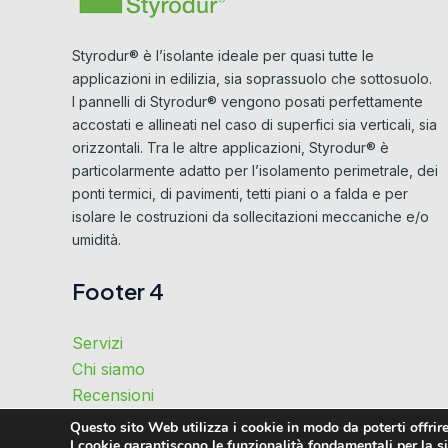
Styrodur® è l’isolante ideale per quasi tutte le
applicazioni in edilizia, sia soprassuolo che sottosuolo.
I pannelli di Styrodur® vengono posati perfettamente
accostati e allineati nel caso di superfici sia verticali, sia
orizzontali. Tra le altre applicazioni, Styrodur® è
particolarmente adatto per l’isolamento perimetrale, dei
ponti termici, di pavimenti, tetti piani o a falda e per
isolare le costruzioni da sollecitazioni meccaniche e/o
umidità.
Footer 4
Servizi
Chi siamo
Recensioni
Perché noi
Questo sito Web utilizza i cookie in modo da poterti offrire
I cookie garantiscono le funzionalità fondamentali per la sic
Contatti