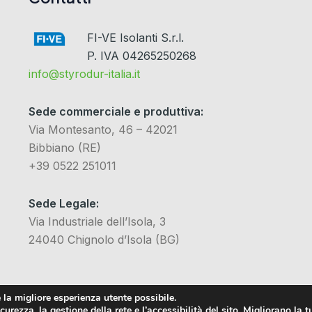
FI-VE Isolanti S.r.l.
P. IVA 04265250268
info@styrodur-italia.it
Sede commerciale e produttiva:
Via Montesanto, 46 – 42021
Bibbiano (RE)
+39 0522 251011
Sede Legale:
Via Industriale dell’Isola, 3
24040 Chignolo d’Isola (BG)
 la migliore esperienza utente possibile.
urezza, la gestione della rete e l’accessibilità del sito. Migliorano la t