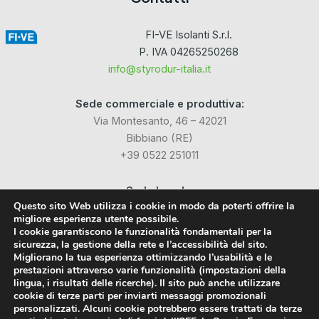
FI-VE Isolanti S.r.l.
P. IVA 04265250268
info@styrodur-italia.it
Sede commerciale e produttiva:
Via Montesanto, 46 – 42021
Bibbiano (RE)
+39 0522 251011
Sede Legale:
Questo sito Web utilizza i cookie in modo da poterti offrire la
Via Industriale dell’Isola, 3
migliore esperienza utente possibile.
24040 Chignolo d’Isola (BG)
I cookie garantiscono le funzionalità fondamentali per la
sicurezza, la gestione della rete e l’accessibilità del sito.
Migliorano la tua esperienza ottimizzando l’usabilità e le
Social
prestazioni attraverso varie funzionalità (impostazioni della
lingua, i risultati delle ricerche). Il sito può anche utilizzare
cookie di terze parti per inviarti messaggi promozionali
Facebook
personalizzati. Alcuni cookie potrebbero essere trattati da terze